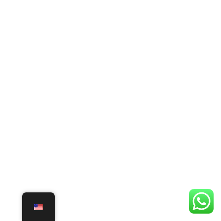
25 June 2018
COMBIEN DE TEMPS PASSEZ-VOUS SUR
FACEBOOK ?
ACTU RÉSEAUX SOCIAUX